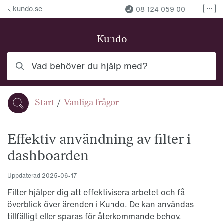
Hoppa till innehåll
kundo.se
08 124 059 00
Fler
Fler kontaktvägar
Kundo
Vad behöver du hjälp med?
Start
/
Vanliga frågor
Du är här:
Effektiv användning av filter i
dashboarden
Uppdaterad
2025-06-17
Filter hjälper dig att effektivisera arbetet och få
överblick över ärenden i Kundo. De kan användas
tillfälligt eller sparas för återkommande behov.