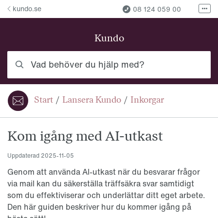
Hoppa till innehåll
kundo.se
08 124 059 00
Fler
Fler kontaktvägar
Kundo
Vad behöver du hjälp med?
Start
/
Lansera Kundo
/
Inkorgar
Du är här:
Kom igång med AI-utkast
Uppdaterad
2025-11-05
Genom att använda AI-utkast när du besvarar frågor
via mail kan du säkerställa träffsäkra svar samtidigt
som du effektiviserar och underlättar ditt eget arbete.
Den här guiden beskriver hur du kommer igång på