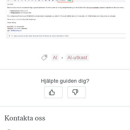
Guide taggad med:
AI
AI-utkast
Hjälpte guiden dig?
Kontakta oss