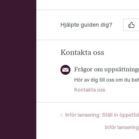
Hjälpte guiden dig?
Kontakta oss
Frågor om uppsättning
Hör av dig till oss om du b
Kontakta oss
Föregående:
Inför lansering: Ställ in öppetti
Guidenavigering
Nästa:
Inför lanserin