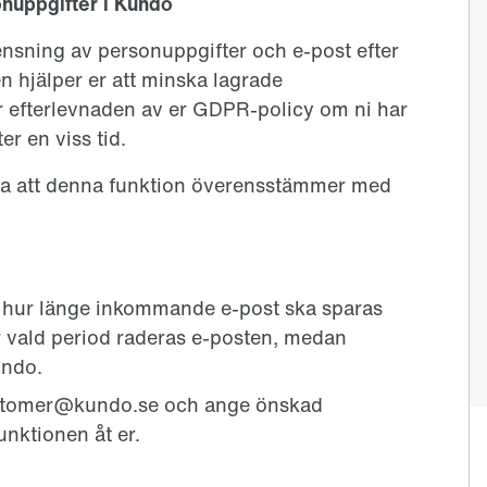
nuppgifter i Kundo
nsning av personuppgifter och e-post efter
 hjälper er att minska lagrade
r efterlevnaden av er GDPR-policy om ni har
ter en viss tid.
älla att denna funktion överensstämmer med
hur länge inkommande e-post ska sparas
fter vald period raderas e-posten, medan
undo.
stomer@kundo.se
och ange önskad
funktionen åt er.