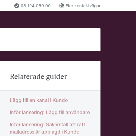
08 124 059 00
Fler kontaktvägar
Relaterade guider
Lägg till en kanal i Kundo
Inför lansering: Lägg till användare
Inför lansering: Säkerställ att rätt
mailadress är upplagd i Kundo