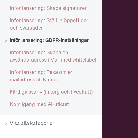
Inför lansering: Skapa signaturer
Inför lansering: Ställ in öppettider
och svarstider
Inför lansering: GDPR-inställningar
Inför lansering: Skapa en
avsändaradress i Mail med whitelabel
Inför lansering: Peka om er
mailadress till Kundo
Färdiga svar – (inkorg och livechatt)
Kom igång med AI-utkast
Visa alla kategorier