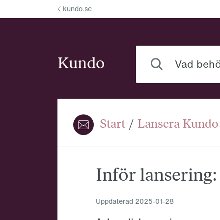
Hoppa till innehåll
kundo.se
Vad behöver du hjälp
Kundo
Start
/
Lansera Kundo
Du är här:
Inför lansering
Uppdaterad
2025-01-28