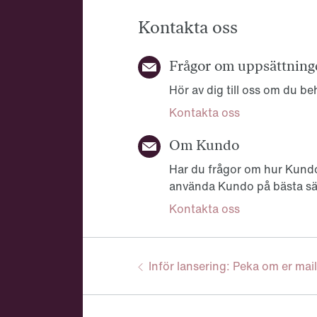
Kontakta oss
Frågor om uppsättning
Hör av dig till oss om du b
Kontakta oss
Om Kundo
Har du frågor om hur Kundo
använda Kundo på bästa sät
Kontakta oss
Föregående:
Inför lansering: Peka om er mai
Guidenavigering