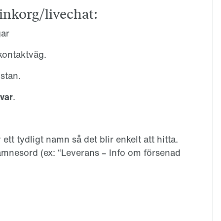
 inkorg/livechat:
gar
 kontaktväg.
istan.
svar
.
v ett tydligt namn så det blir enkelt att hitta.
 ämnesord (ex: “Leverans – Info om försenad