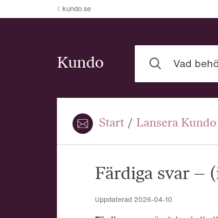
Hoppa till innehåll
kundo.se
Vad behöver du hjälp
Kundo
Start
/
Lansera Kundo
Du är här:
Färdiga svar – (
Uppdaterad
2026-04-10