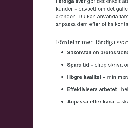
Färdiga svar
gör det enkelt at
kunder – oavsett om det gäll
ärenden. Du kan använda färdi
anpassa dem efter olika kont
Fördelar med färdiga sva
Säkerställ en professione
Spara tid
– slipp skriva 
Högre kvalitet
– minimera
Effektivisera arbetet
i he
Anpassa efter kanal
– ska