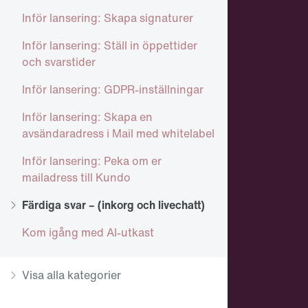
Inför lansering: Skapa signaturer
Inför lansering: Ställ in öppettider
och svarstider
Inför lansering: GDPR-inställningar
Inför lansering: Skapa en
avsändaradress i Mail med whitelabel
Inför lansering: Peka om er
mailadress till Kundo
Färdiga svar – (inkorg och livechatt)
Kom igång med AI-utkast
Visa alla kategorier