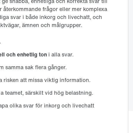
t ge snabba, enhetliga och korrekta svar till
er återkommande frågor eller mer komplexa
ga svar i både inkorg och livechatt, och
aktvägar, ämnen och målgrupper.
r
ll och enhetlig ton
i alla svar.
om samma sak flera gånger.
 risken att missa viktig information.
la teamet, särskilt vid hög belastning.
pa olika svar för inkorg och livechatt