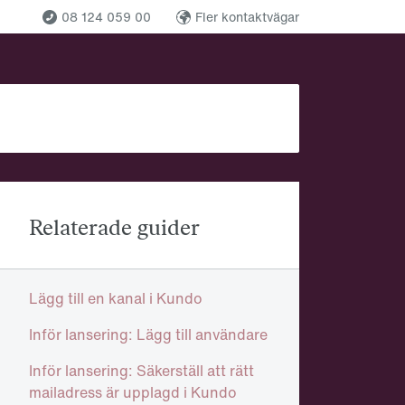
08 124 059 00
Fler kontaktvägar
Relaterade guider
Lägg till en kanal i Kundo
Inför lansering: Lägg till användare
Inför lansering: Säkerställ att rätt
mailadress är upplagd i Kundo