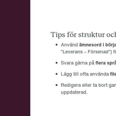
Tips för struktur o
Använd
ämnesord i börja
“Leverans – Försenad”) fö
Svara gärna på
flera spr
Lägg till ofta använda
fi
Redigera eller ta bort gam
uppdaterad.