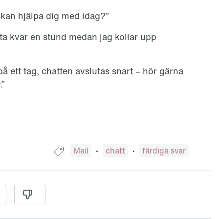
 kan hjälpa dig med idag?”
nta kvar en stund medan jag kollar upp
på ett tag, chatten avslutas snart – hör gärna
.”
Guide taggad med:
Mail
chatt
färdiga svar