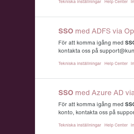
Tillhör kategori:
Tekniska inställningar
Help Center
I
SSO
med ADFS via Op
För att komma igång med
SS
kontakta oss på support@ku
Tillhör kategori:
Tekniska inställningar
Help Center
I
SSO
med Azure AD vi
För att komma igång med
SS
konto, kontakta oss på suppo
Tillhör kategori:
Tekniska inställningar
Help Center
I