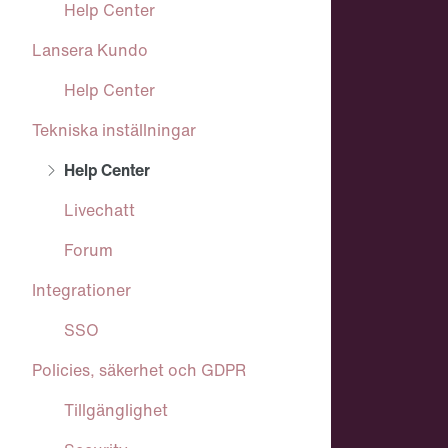
Help Center
Lansera Kundo
Help Center
Tekniska inställningar
Help Center
Livechatt
Forum
Integrationer
SSO
Policies, säkerhet och GDPR
Tillgänglighet