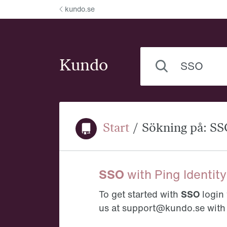
Hoppa till innehåll
kundo.se
Vad behöver du hjälp
Kundo
Start
/
Sökning på: SSO
Du är här:
SSO
with Ping Identit
To get started with
SSO
login 
us at support@kundo.se with