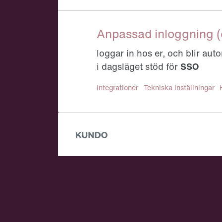
Anpassad inloggning (o
loggar in hos er, och blir aut
i dagsläget stöd för
SSO
Tillhör kategori:
Integrationer
Tekniska inställningar