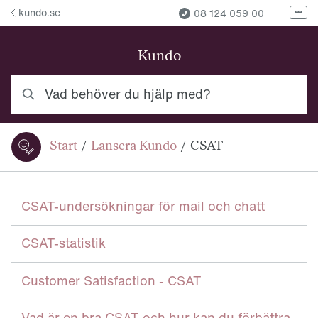
Hoppa till innehåll
kundo.se
08 124 059 00
Fler
Fler kontaktvägar
Kundo
Vad behöver du hjälp med?
Start
/
Lansera Kundo
/
CSAT
Du är här:
CSAT-undersökningar för mail och chatt
CSAT-statistik
Customer Satisfaction - CSAT
Vad är en bra CSAT och hur kan du förbättra