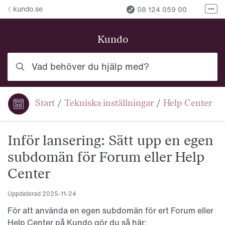
Hoppa till innehåll
kundo.se
08 124 059 00
Fler
Fler kontaktvägar
Kundo
Vad behöver du hjälp med?
Start
/
Tekniska inställningar
/
Help Center
Du är här:
Inför lansering: Sätt upp en egen
subdomän för Forum eller Help
Center
Uppdaterad
2025-11-24
För att använda en egen subdomän för ert Forum eller
Help Center på Kundo gör du så här: